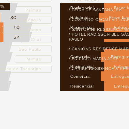
/ WINE VILLAS
0%
TO
Residencial
Breve 
/ FEIRA DE SANTANA, BA
Palmas
SC
Hotelaria
Breve la
/ COSTA DO CACAU VILLAG
Joanópolis
TO
Residencial
Futuro
/ SANTORINI RESIDENCE M
Paulo Afonso
/ HOTEL RADISSON BLU SÃ
SP
Residencial
Em Ob
PAULO
Chuí
Residencial
Em Ob
/ CÂNIONS RESIDENCE MAR
São Paulo
Comercial
Entregu
/ EDIFÍCIO MARIA JOSÉ
Palmas
Residencial
Entreg
/ CARIBE RESIDENCE & RE
raíso do Tocantins
Comercial
Entregu
Residencial
Entreg