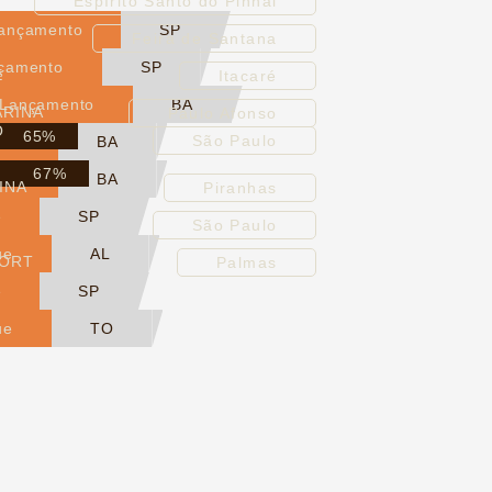
Espírito Santo do Pinhal
lançamento
SP
Feira de Santana
nçamento
SP
E
Itacaré
 Lançamento
BA
ARINA
Paulo Afonso
O
65%
São Paulo
ras
BA
67%
ras
BA
INA
Piranhas
e
SP
São Paulo
ue
AL
SORT
Palmas
e
SP
ue
TO