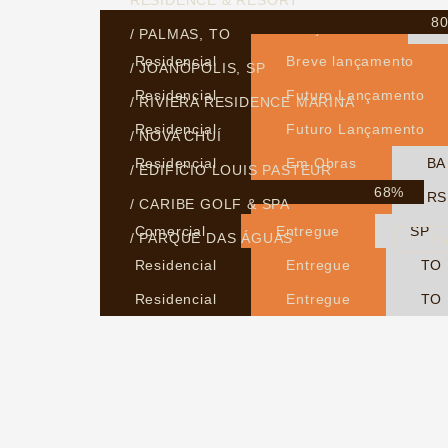
RESIDENCE & RESORT
8
Residencial
Lançamento
/ PALMAS, TO
Residencial
Breve lançamento
/ JOANÓPOLIS, SP
Residencial
Futuro Lançamento
/ RIVIERA RESIDENCE MARINA
Residencial
Futuro Lançamento
/ NOVA CHUÍ
Residencial
Em Obras
BA
/ EDIFÍCIO LOUIS PASTEUR
68%
Residencial
Em Obras
RS
/ CARIBE GOLF & SPA
Comercial
Entregue
SP
/ PARQUE DAS ÁGUAS
Pa
Residencial
Entregue
TO
Residencial
Entregue
TO